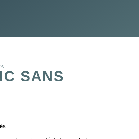
ÉS
NC SANS
tés