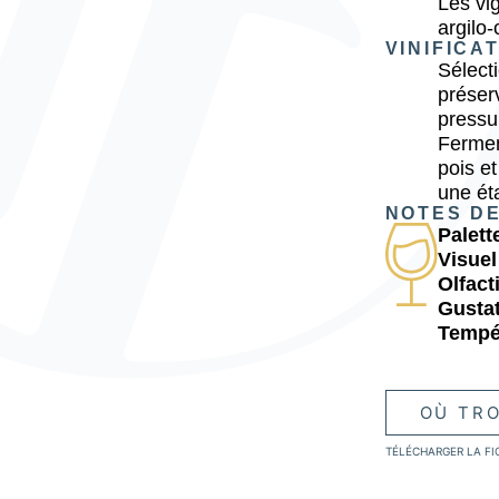
Les vig
argilo-
VINIFICA
Sélect
préserv
pressu
Fermen
pois et
une éta
NOTES D
Palett
Visuel
Olfacti
Gustat
Tempé
OÙ TRO
TÉLÉCHARGER LA FI