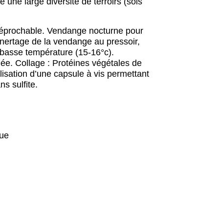
 une large diversité de terroirs (sols
irréprochable. Vendange nocturne pour
 Inertage de la vendange au pressoir,
 basse température (15-16°c).
ée. Collage : Protéines végétales de
tilisation d’une capsule à vis permettant
s sulfite.
que