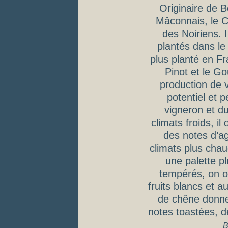
Originaire de 
Mâconnais, le Ch
des Noiriens. I
plantés dans le
plus planté en Fr
Pinot et le Go
production de v
potentiel et 
vigneron et du
climats froids, i
des notes d’a
climats plus chau
une palette pl
tempérés, on o
fruits blancs et a
de chêne donne
notes toastées, de
B