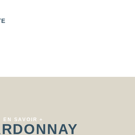
TE
HÉRISSON LE
HÉRISSON 
P’TIT ROSÉ
P’TIT ROU
LES HÉRISSONS
LES HÉRISSO
EN SAVOIR +
ARDONNAY