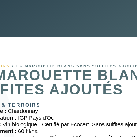
VINS
»
LA MAROUETTE BLANC SANS SULFITES AJOUT
MAROUETTE BLA
FITES AJOUTÉS
 & TERROIRS
e :
Chardonnay
ation :
IGP Pays d'Oc
:
Vin biologique - Certifié par Ecocert, Sans sulfites ajou
ment :
60 hl/ha