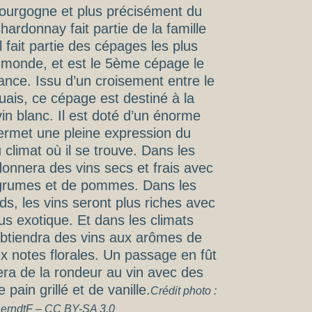
Bourgogne et plus précisément du
ardonnay fait partie de la famille
l fait partie des cépages les plus
 monde, et est le 5ème cépage le
ance. Issu d’un croisement entre le
uais, ce cépage est destiné à la
in blanc. Il est doté d’un énorme
permet une pleine expression du
 climat où il se trouve. Dans les
l donnera des vins secs et frais avec
grumes et de pommes. Dans les
ds, les vins seront plus riches avec
us exotique. Et dans les climats
btiendra des vins aux arômes de
ux notes florales. Un passage en fût
ra de la rondeur au vin avec des
 pain grillé et de vanille.
Crédit photo :
erndtF – CC BY-SA 3.0