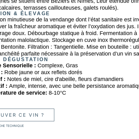
nes se situent entre Béziers et Nîmes, Leur étendue offre
calcaires, terrasses caillouteuses, galets roulés).
TION & ÉLEVAGE
ion minutieuse de la vendange dont l’état sanitaire est 
er la fraîcheur aromatique et éviter l’oxydation des jus.
rage doux. Débourbage statique à froid. Fermentation à
tation malolactique. Stockage en cuve inox thermorégul
 Bentonite. Filtration : Tangentielle. Mise en bouteille : u
nchéité parfaite nécessaire à la préservation d’un vin san
E DÉGUSTATION
e Sensorielle :
Complexe, Gras
 :
Robe jaune or aux reflets dorés
f :
Notes de miel, cire d'abeille, fleurs d'amandiers
if :
Ample, intense, avec une belle persistance aromati
rature de service:
8-10°C
UVER CE VIN ?
CHE TECHNIQUE