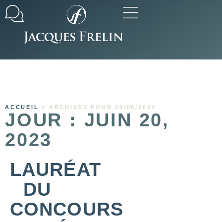
Nos engagements
Toutes nos gammes de vins
Terres de Bramefin
Nous contacter
ACCUEIL
»
ARCHIVES POUR 20/06/2023
JOUR : JUIN 20,
2023
LAURÉAT
DU
CONCOURS